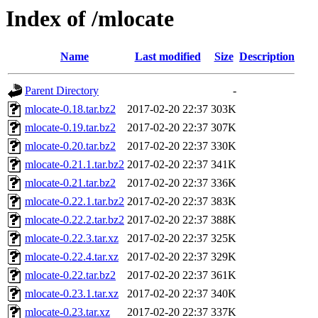
Index of /mlocate
Name
Last modified
Size
Description
Parent Directory
-
mlocate-0.18.tar.bz2
2017-02-20 22:37
303K
mlocate-0.19.tar.bz2
2017-02-20 22:37
307K
mlocate-0.20.tar.bz2
2017-02-20 22:37
330K
mlocate-0.21.1.tar.bz2
2017-02-20 22:37
341K
mlocate-0.21.tar.bz2
2017-02-20 22:37
336K
mlocate-0.22.1.tar.bz2
2017-02-20 22:37
383K
mlocate-0.22.2.tar.bz2
2017-02-20 22:37
388K
mlocate-0.22.3.tar.xz
2017-02-20 22:37
325K
mlocate-0.22.4.tar.xz
2017-02-20 22:37
329K
mlocate-0.22.tar.bz2
2017-02-20 22:37
361K
mlocate-0.23.1.tar.xz
2017-02-20 22:37
340K
mlocate-0.23.tar.xz
2017-02-20 22:37
337K