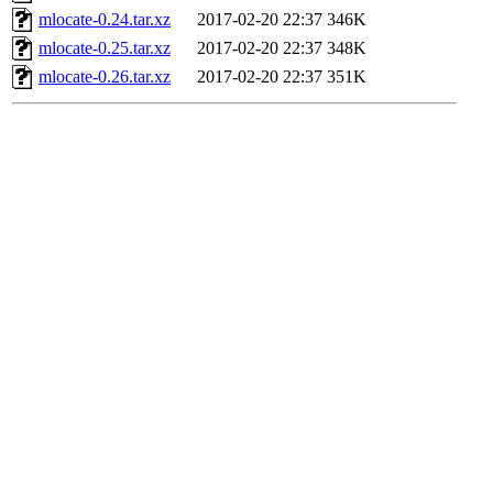
mlocate-0.24.tar.xz
2017-02-20 22:37
346K
mlocate-0.25.tar.xz
2017-02-20 22:37
348K
mlocate-0.26.tar.xz
2017-02-20 22:37
351K